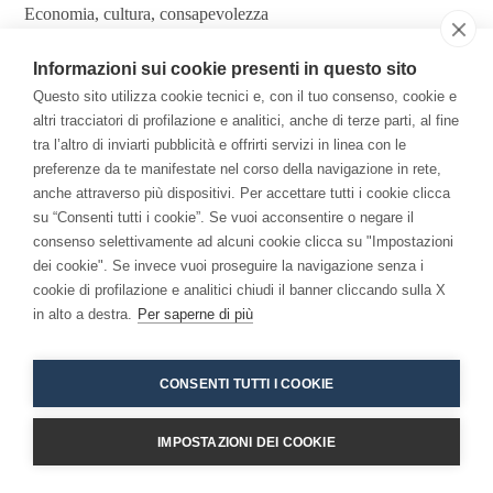
Economia, cultura, consapevolezza
Informazioni sui cookie presenti in questo sito
Il Libro
Questo sito utilizza cookie tecnici e, con il tuo consenso, cookie e
altri tracciatori di profilazione e analitici, anche di terze parti, al fine
Per una Economia della Consapevolezza: come la
tra l’altro di inviarti pubblicità e offrirti servizi in linea con le
meditazione ha cambiato me e l'azienda.
preferenze da te manifestate nel corso della navigazione in rete,
anche attraverso più dispositivi. Per accettare tutti i cookie clicca
su “Consenti tutti i cookie”. Se vuoi acconsentire o negare il
consenso selettivamente ad alcuni cookie clicca su "Impostazioni
dei cookie". Se invece vuoi proseguire la navigazione senza i
cookie di profilazione e analitici chiudi il banner cliccando sulla X
in alto a destra.
Per saperne di più
Copyright 2026 - Niccolò Branca -
Accessibilita
CONSENTI TUTTI I COOKIE
IMPOSTAZIONI DEI COOKIE