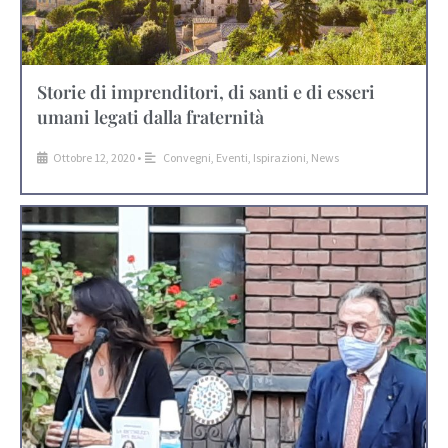
Storie di imprenditori, di santi e di esseri
umani legati dalla fraternità
Ottobre 12, 2020
•
Convegni
,
Eventi
,
Ispirazioni
,
News