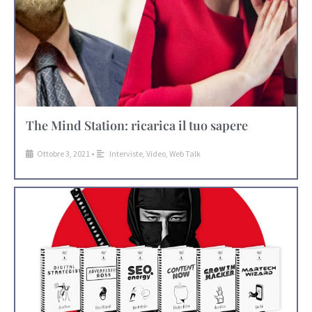
The Mind Station: ricarica il tuo sapere
Ottobre 3, 2021
•
Interviste
,
Video
,
Web Talk