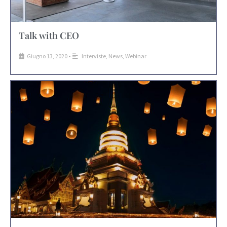
Talk with CEO
Giugno 13, 2020
•
Interviste
,
News
,
Webinar