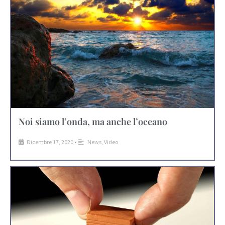
Noi siamo l’onda, ma anche l’oceano
Dicembre 17, 2020
•
News
,
Video