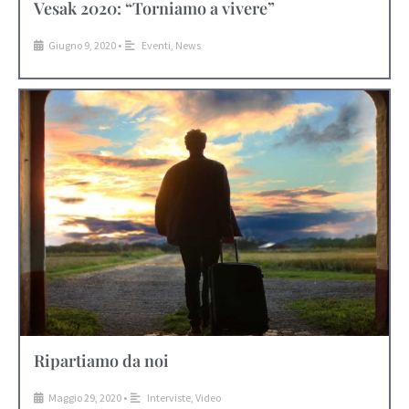
Vesak 2020: “Torniamo a vivere”
Giugno 9, 2020
•
Eventi
,
News
Ripartiamo da noi
Maggio 29, 2020
•
Interviste
,
Video