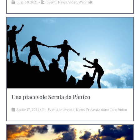
Luglio 9, 2021
•
Eventi
,
News
,
Video
,
Web Talk
Una piacevole Serata da Pànico
Aprile 17, 2021
•
Eventi
,
Interviste
,
News
,
Presentazione libro
,
Video