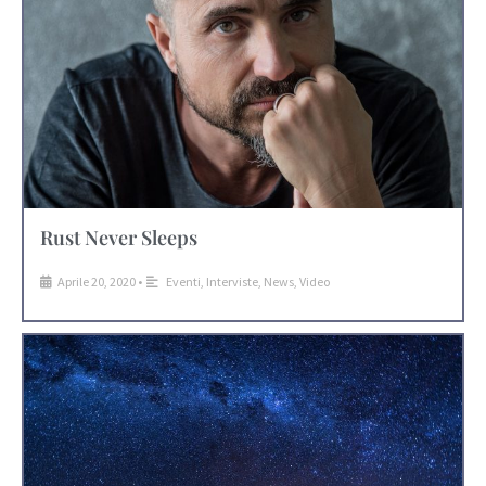
Rust Never Sleeps
Aprile 20, 2020
•
Eventi
,
Interviste
,
News
,
Video