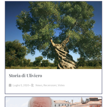
Storia di Uliviero
Luglio 5, 2020
•
News
,
Recensioni
,
Video