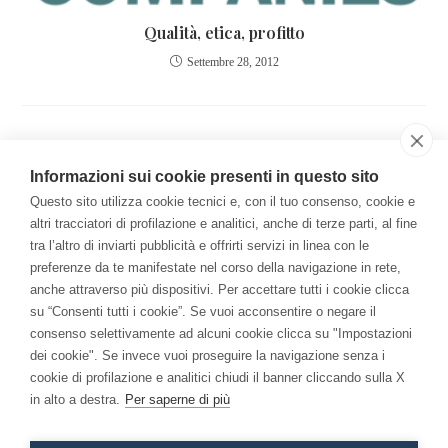
Qualità, etica, profitto
Settembre 28, 2012
QUESTO ARTICOLO HA UN COMMENTO
Informazioni sui cookie presenti in questo sito
Pingback:
La vita più intensa
Questo sito utilizza cookie tecnici e, con il tuo consenso, cookie e
altri tracciatori di profilazione e analitici, anche di terze parti, al fine
I commenti sono chiusi.
tra l’altro di inviarti pubblicità e offrirti servizi in linea con le
preferenze da te manifestate nel corso della navigazione in rete,
anche attraverso più dispositivi. Per accettare tutti i cookie clicca
Il Libro
su “Consenti tutti i cookie”. Se vuoi acconsentire o negare il
consenso selettivamente ad alcuni cookie clicca su "Impostazioni
Per una Economia della Consapevolezza: come la
dei cookie". Se invece vuoi proseguire la navigazione senza i
meditazione ha cambiato me e l'azienda.
cookie di profilazione e analitici chiudi il banner cliccando sulla X
in alto a destra.
Per saperne di più