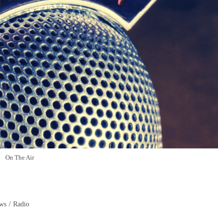
On The Air
ws
/
Radio