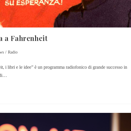
a a Fahrenheit
ws
/
Radio
 i libri e le idee” è un programma radiofonico di grande successo in
 di…