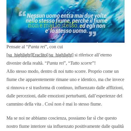
Pensate al “
Panta rei
”, con cui
[su_highlight]Eraclito[/su_highlight]
si riferisce all’eterno
divenire della realtà. “
Panta rei
”, “
Tutto scorre
”!
Allo stesso modo, dentro di noi tutto scorre. Proprio come un
fiume che apparentemente rimane uno e identico, ma che invece
si rinnova e si trasforma di continuo, influenzato dalle afflizioni,
dalle percezioni, dalle emozioni perturbanti, dall’esperienze del
cammino della vita . Così non è mai lo stesso fiume.
Ma se noi ne abbiamo coscienza, possiamo far sì che questo
nostro fiume interiore sia influenzato positivamente dalle qualità