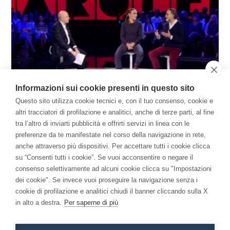
Informazioni sui cookie presenti in questo sito
L’Economia della Consapevolezza sul Terzo
Questo sito utilizza cookie tecnici e, con il tuo consenso, cookie e
canale TV della RAI
altri tracciatori di profilazione e analitici, anche di terze parti, al fine
Dicembre 22, 2017
tra l’altro di inviarti pubblicità e offrirti servizi in linea con le
preferenze da te manifestate nel corso della navigazione in rete,
anche attraverso più dispositivi. Per accettare tutti i cookie clicca
Il Libro
su “Consenti tutti i cookie”. Se vuoi acconsentire o negare il
consenso selettivamente ad alcuni cookie clicca su "Impostazioni
Per una Economia della Consapevolezza: come la
dei cookie". Se invece vuoi proseguire la navigazione senza i
meditazione ha cambiato me e l'azienda.
cookie di profilazione e analitici chiudi il banner cliccando sulla X
in alto a destra.
Per saperne di più