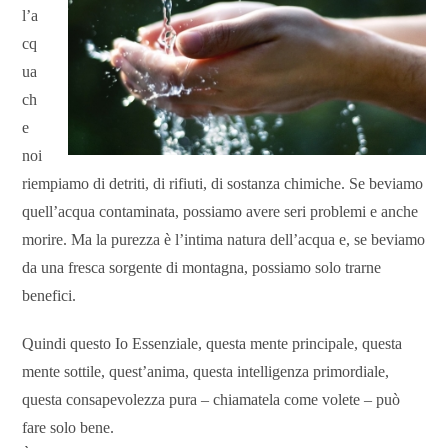
l’a
cq
ua
ch
e
noi
riempiamo di detriti, di rifiuti, di sostanza chimiche. Se beviamo
quell’acqua contaminata, possiamo avere seri problemi e anche
morire. Ma la purezza è l’intima natura dell’acqua e, se beviamo
da una fresca sorgente di montagna, possiamo solo trarne
benefici.
Quindi questo Io Essenziale, questa mente principale, questa
mente sottile, quest’anima, questa intelligenza primordiale,
questa consapevolezza pura – chiamatela come volete – può
fare solo bene.