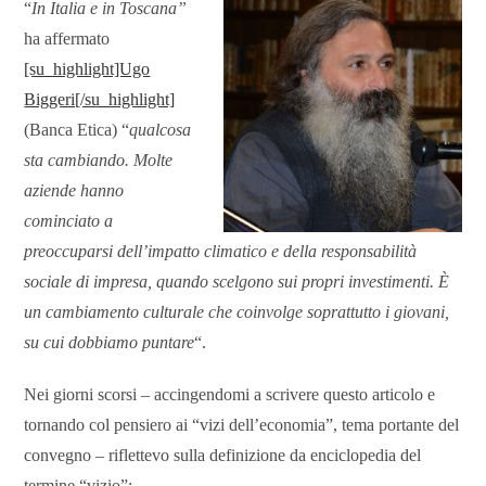
“
In Italia e in Toscana”
ha affermato
[su_highlight]Ugo
Biggeri[/su_highlight]
(Banca Etica) “
qualcosa
sta cambiando. Molte
aziende hanno
cominciato a
preoccuparsi dell’impatto climatico e della responsabilità
sociale di impresa, quando scelgono sui propri investimenti. È
un cambiamento culturale che coinvolge soprattutto i giovani,
su cui dobbiamo puntare
“.
Nei giorni scorsi – accingendomi a scrivere questo articolo e
tornando col pensiero ai “vizi dell’economia”, tema portante del
convegno – riflettevo sulla definizione da enciclopedia del
termine “vizio”: