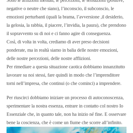
Sono le afflizioni mentali, le percezioni, le sensazioni (positive,
negative o neutre che siano), l’inconscio, il subconscio, le
emozioni perturbanti (quali la brama, l’avversione ,il desiderio,
la gelosia, la rabbia, il piacere, l’invidia, la paura), che prendono
il sopravvento su di noi e ci fanno agire di conseguenza.
Così, di volta in volta, crediamo di aver preso decisioni
ponderate, ma in realtà siamo in balia delle nostre emozioni,
delle nostre percezioni, delle nostre afflizioni.
Per rimediare a questa situazione caotica dobbiamo innanzitutto
lavorare su noi stessi, fare quindi in modo che l’imprenditore
torni nell’impresa, che continui (o che cominci) a imprendere.
Per riuscirci dobbiamo iniziare un processo di autoconoscenza,
sperimentare la nostra essenza, entrare in contatto col nostro Io
Essenziale che, in quanto tale, non ha inizio né fine. E osservare
bene la coscienza, che è come un fiume che scorre all’infinito.