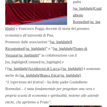
padre
[su_highlight]Guid
alberto
Bormolini[/su_hig
hlight]
e Francesco Poggi
,
docente di storia del pensiero
economico all’università di Pisa.
Promosso dalle associazioni “
[su_highlight]I
Ricostruttori[/su_highlight]
” e “
[su_highlight]Teatro di
Verzura[/su_highlight]
” in collaborazione con il
[su_highlight]Comune[/su_highlight] e
l’
[su_highlight]Arcidiocesi di Lucca,[/su_highlight]
è sostenuto
anche da
[su_highlight]Banca Etica[/su_highlight]
.
“L’esperienza del festival
– ha detto padre Guidalberto
Bormolini –
è stata fondamentale per progettare una vera e
propria scuola di economia e spiritualità, insieme alle aziende
etiche, che apriremo a Prato”
.