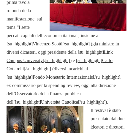
prima tavola
rotonda della
manifestazione, sul
tema “I sette
peccati capitali dell’economia italiana”, insieme a
[su_highlight]Vincenzo Scotti[/su_highlight]
(già ministro in
diversi dicasteri, oggi presidente della
[su_highlight]Link
Campus University[/su_highlight]
) e
[su_highlight]Carlo
Cottarelli[/su_highlight]
(diversi incarichi al
[su_highlight]Fondo Monetario Internazionale[/su_highlight]
,
ex commissario per la spending review, oggi alla direzione
dell’Osservatorio della finanza pubblica
dell’
[su_highlight]Università Cattolica[/su_highlight]
).
Il festival è stato
presentato dai due
ideatori e direttori,