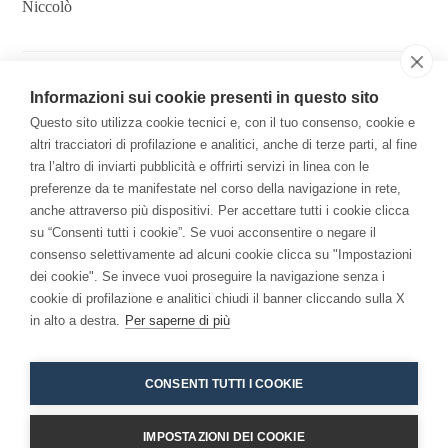
Niccolò
Pingback:
Meditazione Milano: corso di incontri gratuiti
Informazioni sui cookie presenti in questo sito
Questo sito utilizza cookie tecnici e, con il tuo consenso, cookie e
I commenti sono chiusi.
altri tracciatori di profilazione e analitici, anche di terze parti, al fine
tra l’altro di inviarti pubblicità e offrirti servizi in linea con le
preferenze da te manifestate nel corso della navigazione in rete,
anche attraverso più dispositivi. Per accettare tutti i cookie clicca
Il Libro
su “Consenti tutti i cookie”. Se vuoi acconsentire o negare il
consenso selettivamente ad alcuni cookie clicca su "Impostazioni
Per una Economia della Consapevolezza: come la
dei cookie". Se invece vuoi proseguire la navigazione senza i
meditazione ha cambiato me e l'azienda.
cookie di profilazione e analitici chiudi il banner cliccando sulla X
in alto a destra.
Per saperne di più
CONSENTI TUTTI I COOKIE
IMPOSTAZIONI DEI COOKIE