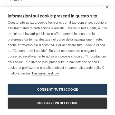
Per una Economia della Consapevolezza: come la
meditazione ha cambiato me e l'azienda.
Informazioni sui cookie presenti in questo sito
Questo sito utilizza cookie tecnici e, con il tuo consenso, cookie e
altri tracciatori di profilazione e analitici, anche di terze parti, al fine
tra l’altro di inviarti pubblicità e offrirti servizi in linea con le
preferenze da te manifestate nel corso della navigazione in rete,
anche attraverso più dispositivi. Per accettare tutti i cookie clicca
su “Consenti tutti i cookie”. Se vuoi acconsentire o negare il
consenso selettivamente ad alcuni cookie clicca su "Impostazioni
Copyright 2026 - Niccolò Branca -
Accessibilita
dei cookie". Se invece vuoi proseguire la navigazione senza i
cookie di profilazione e analitici chiudi il banner cliccando sulla X
in alto a destra.
Per saperne di più
CONSENTI TUTTI I COOKIE
IMPOSTAZIONI DEI COOKIE