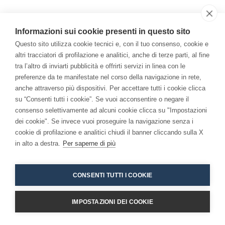
Il Libro
Informazioni sui cookie presenti in questo sito
Per una Economia della Consapevolezza: come la
Questo sito utilizza cookie tecnici e, con il tuo consenso, cookie e
meditazione ha cambiato me e l'azienda.
altri tracciatori di profilazione e analitici, anche di terze parti, al fine
tra l’altro di inviarti pubblicità e offrirti servizi in linea con le
preferenze da te manifestate nel corso della navigazione in rete,
anche attraverso più dispositivi. Per accettare tutti i cookie clicca
su “Consenti tutti i cookie”. Se vuoi acconsentire o negare il
consenso selettivamente ad alcuni cookie clicca su "Impostazioni
dei cookie". Se invece vuoi proseguire la navigazione senza i
cookie di profilazione e analitici chiudi il banner cliccando sulla X
Copyright 2026 - Niccolò Branca -
Accessibilita
in alto a destra.
Per saperne di più
CONSENTI TUTTI I COOKIE
IMPOSTAZIONI DEI COOKIE