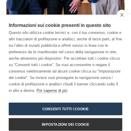
Informazioni sui cookie presenti in questo sito
Questo sito utilizza cookie tecnici e, con il tuo consenso, cookie e
altri tracciatori di profilazione e analitici, anche di terze parti, al fine
Happygenetica
tra l’altro di inviarti pubblicità e offrirti servizi in linea con le
preferenze da te manifestate nel corso della navigazione in rete,
anche attraverso più dispositivi. Per accettare tutti i cookie clicca
Il Libro
su “Consenti tutti i cookie”. Se vuoi acconsentire o negare il
consenso selettivamente ad alcuni cookie clicca su "Impostazioni
Per una Economia della Consapevolezza: come la
dei cookie". Se invece vuoi proseguire la navigazione senza i
meditazione ha cambiato me e l'azienda.
cookie di profilazione e analitici chiudi il banner cliccando sulla X
in alto a destra.
Per saperne di più
CONSENTI TUTTI I COOKIE
IMPOSTAZIONI DEI COOKIE