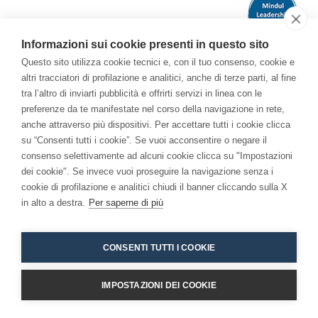
Informazioni sui cookie presenti in questo sito
Questo sito utilizza cookie tecnici e, con il tuo consenso, cookie e
altri tracciatori di profilazione e analitici, anche di terze parti, al fine
tra l’altro di inviarti pubblicità e offrirti servizi in linea con le
preferenze da te manifestate nel corso della navigazione in rete,
Il Libro
anche attraverso più dispositivi. Per accettare tutti i cookie clicca
su “Consenti tutti i cookie”. Se vuoi acconsentire o negare il
Per una Economia della Consapevolezza: come la
consenso selettivamente ad alcuni cookie clicca su "Impostazioni
meditazione ha cambiato me e l'azienda.
dei cookie". Se invece vuoi proseguire la navigazione senza i
cookie di profilazione e analitici chiudi il banner cliccando sulla X
in alto a destra.
Per saperne di più
CONSENTI TUTTI I COOKIE
IMPOSTAZIONI DEI COOKIE
Copyright 2026 - Niccolò Branca -
Accessibilita