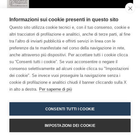
Informazioni sui cookie presenti in questo sito
Il Libro
Questo sito utilizza cookie tecnici e, con il tuo consenso, cookie e
altri tracciatori di profilazione e analitici, anche di terze parti, al fine
Per una Economia della Consapevolezza: come la
tra l’altro di inviarti pubblicità e offrirti servizi in linea con le
meditazione ha cambiato me e l'azienda.
preferenze da te manifestate nel corso della navigazione in rete,
anche attraverso più dispositivi. Per accettare tutti i cookie clicca
su “Consenti tutti i cookie”. Se vuoi acconsentire o negare il
consenso selettivamente ad alcuni cookie clicca su "Impostazioni
dei cookie". Se invece vuoi proseguire la navigazione senza i
cookie di profilazione e analitici chiudi il banner cliccando sulla X
in alto a destra.
Per saperne di più
Copyright 2026 - Niccolò Branca -
Accessibilita
CONSENTI TUTTI I COOKIE
IMPOSTAZIONI DEI COOKIE