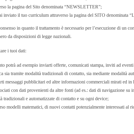
 attraverso la pagina del Sito denominata “NEWSLETTER”;
se ci hai inviato il tuo curriculum attraverso la pagina del SITO den
o consenso in quanto il trattamento è necessario per l’esecuzione di un con
onero da disposizioni di legge nazionali.
re i tuoi dati:
anto potrà ad esempio inviarti offerte, comunicati stampa, inviti ad eventi
nca sia tramite modalità tradizionali di contatto, sia mediante modalità au
rti messaggi pubblicitari ed altre informazioni commerciali mirati ed in li
ciati con dati provenienti da altre fonti (ad es.: dati di navigazione su in
tà tradizionali e automatizzate di contatto e su ogni device;
so modelli matematici, di nuovi contatti potenzialmente interessati al r