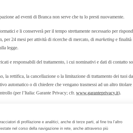
cipazione ad eventi di Branca non serve che tu lo presti nuovamente.
ormatici e li conserverà per il tempo strettamente necessario per rispondere 
, per 24 mesi per attività di ricerche di mercato, di
marketing
e finalità 
alla legge.
cati e responsabili del trattamento, i cui nominativi e dati di contatto so
la rettifica, la cancellazione o la limitazione di trattamento dei tuoi dati p
itivo automatico o di chiedere che vengano trasmessi ad un altro titolare de
trollo (per l’Italia: Garante Privacy; cfr.
www.garanteprivacy.it
).
rattamento dei tuoi dati per finalità di
marketing
diretto e di profilazion
are le tue richieste al titolare, scrivendo una e-mail al seguente indirizzo:
ciatori di profilazione e analitici, anche di terze parti, al fine tra l’altro
anifestate nel corso della navigazione in rete, anche attraverso più