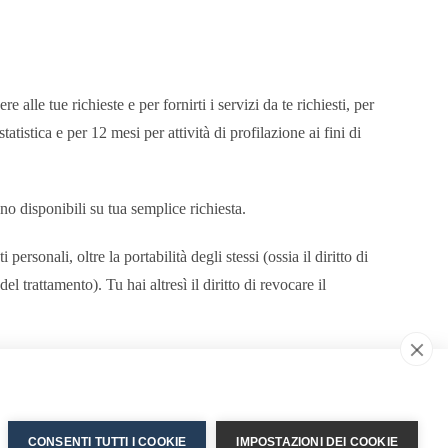
alle tue richieste e per fornirti i servizi da te richiesti, per
statistica e per 12 mesi per attività di profilazione ai fini di
no disponibili su tua semplice richiesta.
ersonali, oltre la portabilità degli stessi (ossia il diritto di
l trattamento). Tu hai altresì il diritto di revocare il
e connessa a
marketing
diretto.
 diritti@branca.it
CONSENTI TUTTI I COOKIE
IMPOSTAZIONI DEI COOKIE