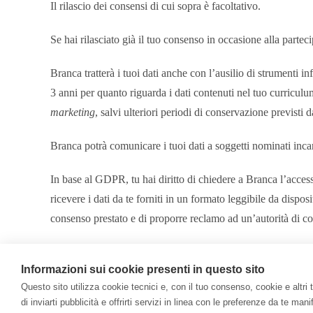
Il rilascio dei consensi di cui sopra è facoltativo.
Se hai rilasciato già il tuo consenso in occasione alla parte
Branca tratterà i tuoi dati anche con l’ausilio di strumenti inf
3 anni per quanto riguarda i dati contenuti nel tuo curriculum
marketing
, salvi ulteriori periodi di conservazione previsti d
Branca potrà comunicare i tuoi dati a soggetti nominati incari
In base al GDPR, tu hai diritto di chiedere a Branca l’accesso, 
ricevere i dati da te forniti in un formato leggibile da dispos
consenso prestato e di proporre reclamo ad un’autorità di con
Inoltre, tu hai il diritto di opporti, in qualsiasi momento, al t
Informazioni sui cookie presenti in questo sito
Al fine dell’esercizio dei diritti di cui sopra, tu potrai inoltr
Questo sito utilizza cookie tecnici e, con il tuo consenso, cookie e altri trac
di inviarti pubblicità e offrirti servizi in linea con le preferenze da te m