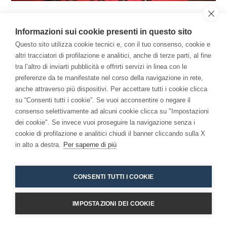
Il Libro
Informazioni sui cookie presenti in questo sito
Per una Economia della Consapevolezza: come la
Questo sito utilizza cookie tecnici e, con il tuo consenso, cookie e
altri tracciatori di profilazione e analitici, anche di terze parti, al fine
meditazione ha cambiato me e l'azienda.
tra l’altro di inviarti pubblicità e offrirti servizi in linea con le
preferenze da te manifestate nel corso della navigazione in rete,
anche attraverso più dispositivi. Per accettare tutti i cookie clicca
su “Consenti tutti i cookie”. Se vuoi acconsentire o negare il
consenso selettivamente ad alcuni cookie clicca su "Impostazioni
dei cookie". Se invece vuoi proseguire la navigazione senza i
cookie di profilazione e analitici chiudi il banner cliccando sulla X
in alto a destra.
Per saperne di più
Copyright 2026 - Niccolò Branca -
Accessibilita
CONSENTI TUTTI I COOKIE
IMPOSTAZIONI DEI COOKIE