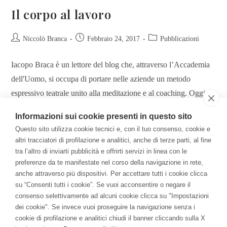
Il corpo al lavoro
Niccolò Branca
Febbraio 24, 2017
Pubblicazioni
Iacopo Braca è un lettore del blog che, attraverso l’Accademia
dell'Uomo, si occupa di portare nelle aziende un metodo
espressivo teatrale unito alla meditazione e al coaching. Oggi mi
ha…
Informazioni sui cookie presenti in questo sito
Questo sito utilizza cookie tecnici e, con il tuo consenso, cookie e
Continua A Leggere
altri tracciatori di profilazione e analitici, anche di terze parti, al fine
tra l’altro di inviarti pubblicità e offrirti servizi in linea con le
preferenze da te manifestate nel corso della navigazione in rete,
anche attraverso più dispositivi. Per accettare tutti i cookie clicca
Il Libro
su “Consenti tutti i cookie”. Se vuoi acconsentire o negare il
consenso selettivamente ad alcuni cookie clicca su "Impostazioni
Per una Economia della Consapevolezza: come la
dei cookie". Se invece vuoi proseguire la navigazione senza i
meditazione ha cambiato me e l'azienda.
cookie di profilazione e analitici chiudi il banner cliccando sulla X