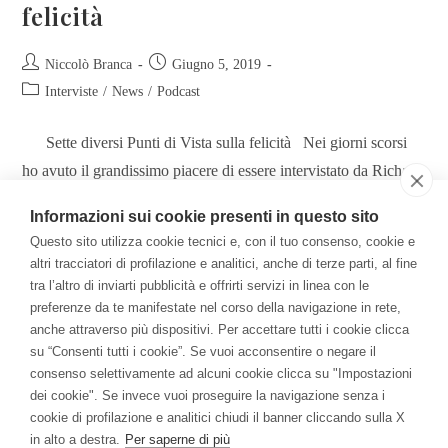
felicità
Niccolò Branca
Giugno 5, 2019
Interviste
/
News
/
Podcast
Sette diversi Punti di Vista sulla felicità Nei giorni scorsi
ho avuto il grandissimo piacere di essere intervistato da Richard
Romagnoli per la nuova edizione di…
Informazioni sui cookie presenti in questo sito
Questo sito utilizza cookie tecnici e, con il tuo consenso, cookie e
Continua A Leggere
altri tracciatori di profilazione e analitici, anche di terze parti, al fine
tra l’altro di inviarti pubblicità e offrirti servizi in linea con le
preferenze da te manifestate nel corso della navigazione in rete,
anche attraverso più dispositivi. Per accettare tutti i cookie clicca
Il Libro
su “Consenti tutti i cookie”. Se vuoi acconsentire o negare il
consenso selettivamente ad alcuni cookie clicca su "Impostazioni
Per una Economia della Consapevolezza: come la
dei cookie". Se invece vuoi proseguire la navigazione senza i
meditazione ha cambiato me e l'azienda.
cookie di profilazione e analitici chiudi il banner cliccando sulla X
in alto a destra.
Per saperne di più