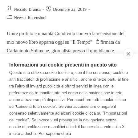
Niccolò Branca
Dicembre 22, 2019
News
/
Recensioni
Unire profitto e umanità Condivido con voi la recensione del
mio nuovo libro apparsa oggi su "Il Tempo" È firmata da
Carlantonio Solimene, giornalista presso il quotidiano e
autore…
Informazioni sui cookie presenti in questo sito
Questo sito utilizza cookie tecnici e, con il tuo consenso, cookie e
Continua A Leggere
altri tracciatori di profilazione e analitici, anche di terze parti, al fine
tra l’altro di inviarti pubblicità e offrirti servizi in linea con le
preferenze da te manifestate nel corso della navigazione in rete,
anche attraverso più dispositivi. Per accettare tutti i cookie clicca
Il Libro
su “Consenti tutti i cookie”. Se vuoi acconsentire o negare il
consenso selettivamente ad alcuni cookie clicca su "Impostazioni
Per una Economia della Consapevolezza: come la
dei cookie". Se invece vuoi proseguire la navigazione senza i
meditazione ha cambiato me e l'azienda.
cookie di profilazione e analitici chiudi il banner cliccando sulla X
in alto a destra.
Per saperne di più