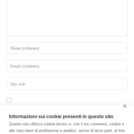
Salva il mio nome, email e sito web in questo browser per la
Informazioni sui cookie presenti in questo sito
prossima volta che commento.
Questo sito utilizza cookie tecnici e, con il tuo consenso, cookie e
altri tracciatori di profilazione e analitici, anche di terze parti, al fine