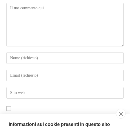
Salva il mio nome, email e sito web in questo browser per la
Informazioni sui cookie presenti in questo sito
prossima volta che commento.