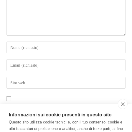
Salva il mio nome, email e sito web in questo browser per la
Informazioni sui cookie presenti in questo sito
prossima volta che commento.
Questo sito utilizza cookie tecnici e, con il tuo consenso, cookie e
altri tracciatori di profilazione e analitici, anche di terze parti, al fine