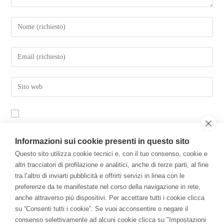
Salva il mio nome, email e sito web in questo browser per la
Informazioni sui cookie presenti in questo sito
prossima volta che commento.
Questo sito utilizza cookie tecnici e, con il tuo consenso, cookie e
altri tracciatori di profilazione e analitici, anche di terze parti, al fine
tra l’altro di inviarti pubblicità e offrirti servizi in linea con le
preferenze da te manifestate nel corso della navigazione in rete,
anche attraverso più dispositivi. Per accettare tutti i cookie clicca
Il Libro
su “Consenti tutti i cookie”. Se vuoi acconsentire o negare il
consenso selettivamente ad alcuni cookie clicca su "Impostazioni
Per una Economia della Consapevolezza: come la